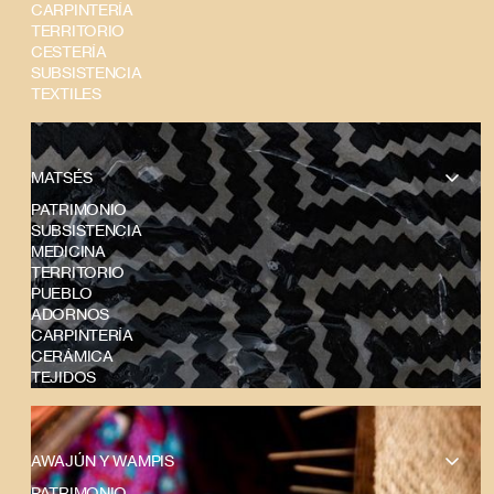
CARPINTERÍA
TERRITORIO
CESTERÍA
SUBSISTENCIA
TEXTILES
MATSÉS
PATRIMONIO
SUBSISTENCIA
MEDICINA
TERRITORIO
PUEBLO
ADORNOS
CARPINTERÍA
CERÁMICA
TEJIDOS
AWAJÚN Y WAMPIS
PATRIMONIO