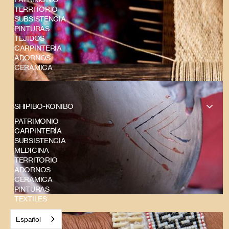
TERRITORIO
SUBSISTENCIA
PINTURAS
TEJIDOS
CARPINTERÍA
ADORNOS
CERÁMICA
SHIPIBO-KONIBO
PATRIMONIO
CARPINTERÍA
SUBSISTENCIA
MEDICINA
TERRITORIO
ADORNOS
CERÁMICA
PINTURAS
TEXTILES
Español