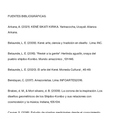
FUENTES BIBLIOGRÁFICAS:
Arkana, A. (2021). KENÉ SIKATI KIRIKA. Yarinacocha, Ucayali: Alianza
Arkana.
Belaunde, L. E. (2009). Kené: arte, ciencia y tradición en diseño . Lima: INC.
Belaunde, L. E. (2015). "Revivir a la gente": Herlinda agustín, onaya del
pueblo shipibo-Konibo. Mundo amazónico , 131-146.
Belaunde, L. E. (2020). El arte del Kené. Moneda Cultural , 45-49.
Bendayan, C. (2017). Amazonistas. Lima: INFOARTES2016.
Brabec, d. M., & Mori silvano, d. B. (2009). La corona de la inspiración. Los
diseños geométricos de los Shipibo-Konibo y sus relaciones con
cosmovisión y la música. Indiana, 105-134.
Cauper, S. (2018). Estudio de plantas medicinales desde el conocimiento