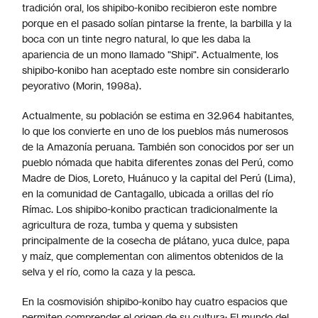
tradición oral, los shipibo-konibo recibieron este nombre
porque en el pasado solían pintarse la frente, la barbilla y la
boca con un tinte negro natural, lo que les daba la
apariencia de un mono llamado "Shipi". Actualmente, los
shipibo-konibo han aceptado este nombre sin considerarlo
peyorativo (Morin, 1998a).
Actualmente, su población se estima en 32.964 habitantes,
lo que los convierte en uno de los pueblos más numerosos
de la Amazonía peruana. También son conocidos por ser un
pueblo nómada que habita diferentes zonas del Perú, como
Madre de Dios, Loreto, Huánuco y la capital del Perú (Lima),
en la comunidad de Cantagallo, ubicada a orillas del río
Rímac. Los shipibo-konibo practican tradicionalmente la
agricultura de roza, tumba y quema y subsisten
principalmente de la cosecha de plátano, yuca dulce, papa
y maíz, que complementan con alimentos obtenidos de la
selva y el río, como la caza y la pesca.
En la cosmovisión shipibo-konibo hay cuatro espacios que
permiten comprender el origen de su cultura: El mundo del