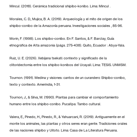
Mincul. (2018). Cerámica tradicional shipibo-konibo. Lima: Mincul .
Morales, C. D., Mujica, B. A. (2019). Arqueología y el mito de origen de los
shipibo-conibo de la Amazonía peruana. Investigaciones sociales , 85-96.
Morin, F. (1998). Los shipibo-conibo. En F. Santos, & F. Barclay, Guía
etnográfica de Alta amazonia (págs. 275-438). Quito, Ecuador : Abya-Yala.
Ruiz, U. E. (2026). Xebijana tsekati: contexto y significado de la
clitoridectomia entre los shipibo-konibos del Ucayali. Lima: TESIS. UNMSM.
Tournon. (1991). Medina y visiones: cantos de un curandero Shipibo-conibo,
texto y contexto. Amerindia, 1-31.
Tournon, J., & Silva, M. (1990). Plantas para cambiar el comportamiento
humano entre los shipibo-conibo. Pucallpa: Tambo cultural.
Valera, E., Pinedo, H., Pinedo, R., & Yahuarcani, R. (2019). Antiguamente en el
monte los animales, las plantas y otros seres eran gente. Tradiciones orales
de las naciones shipibo y Uitoto. Lima: Casa de La Literatura Peruana.