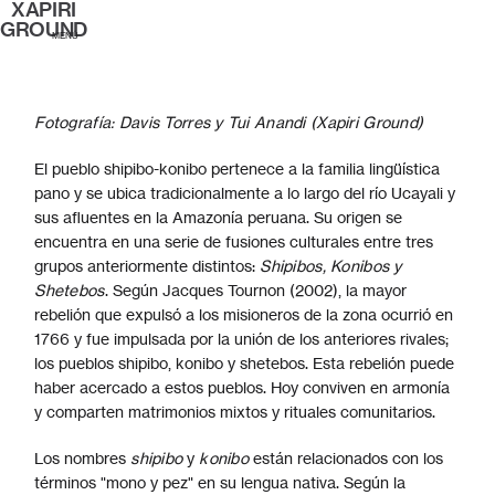
XAPIRI
GROUND
MENÚ
Fotografía: Davis Torres y Tui Anandi (Xapiri Ground)
El pueblo shipibo-konibo pertenece a la familia lingüística
pano y se ubica tradicionalmente a lo largo del río Ucayali y
sus afluentes en la Amazonía peruana. Su origen se
encuentra en una serie de fusiones culturales entre tres
grupos anteriormente distintos:
Shipibos, Konibos y
Shetebos
. Según Jacques Tournon (2002), la mayor
rebelión que expulsó a los misioneros de la zona ocurrió en
1766 y fue impulsada por la unión de los anteriores rivales;
los pueblos shipibo, konibo y shetebos. Esta rebelión puede
haber acercado a estos pueblos. Hoy conviven en armonía
y comparten matrimonios mixtos y rituales comunitarios.
Los nombres
shipibo
y
konibo
están relacionados con los
términos "mono y pez" en su lengua nativa. Según la