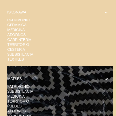
ISKONAWA
PATRIMONIO
CERÁMICA
MEDICINA
ADORNOS
CARPINTERÍA
TERRITORIO
CESTERÍA
SUBSISTENCIA
TEXTILES
MATSÉS
PATRIMONIO
SUBSISTENCIA
MEDICINA
TERRITORIO
PUEBLO
ADORNOS
CARPINTERÍA