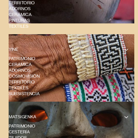
TERRITORIO
ADORNOS
CERÁMICA
PINTURAS
TEXTILES
YINE
PATRIMONIO
CERÁMICA
ADORNOS
COSMOVISIÓN
TERRITORIO
TEXTILES
SUBSISTENCIA
MATSIGENKA
PATRIMONIO
CESTERÍA
TEJIDOS