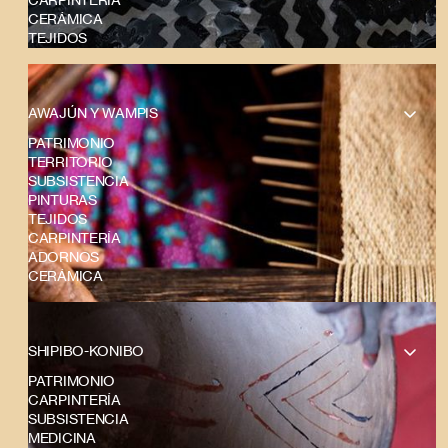
CERÁMICA
TEJIDOS
AWAJÚN Y WAMPIS
PATRIMONIO
TERRITORIO
SUBSISTENCIA
PINTURAS
TEJIDOS
CARPINTERÍA
ADORNOS
CERÁMICA
SHIPIBO-KONIBO
PATRIMONIO
CARPINTERÍA
SUBSISTENCIA
MEDICINA