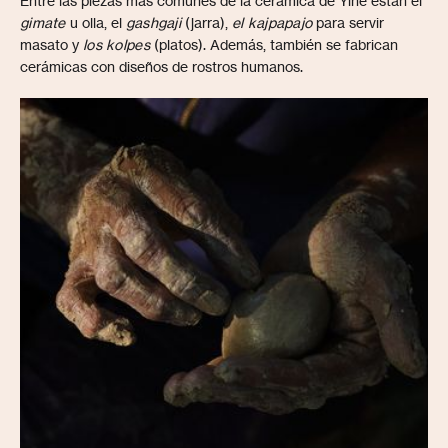
Entre las piezas más comunes de la cerámica de Yine están el
gimate
u olla, el
gashgaji
(jarra),
el kajpapajo
para servir
masato y
los kolpes
(platos). Además, también se fabrican
cerámicas con diseños de rostros humanos.