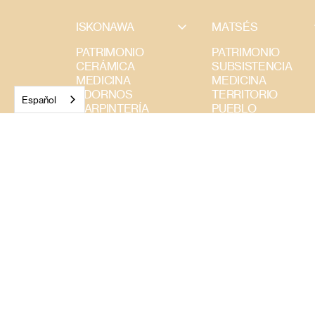
ISKONAWA
MATSÉS
PATRIMONIO
PATRIMONIO
CERÁMICA
SUBSISTENCIA
MEDICINA
MEDICINA
ADORNOS
TERRITORIO
Español
CARPINTERÍA
PUEBLO
TERRITORIO
ADORNOS
CESTERÍA
CARPINTERÍA
SUBSISTENCIA
CERÁMICA
TEXTILES
TEJIDOS