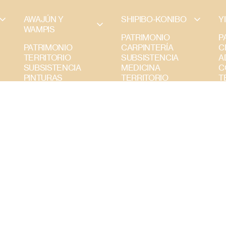
AWAJÚN Y 
SHIPIBO-KONIBO
Y
WAMPIS
PATRIMONIO
P
PATRIMONIO
CARPINTERÍA
C
TERRITORIO
SUBSISTENCIA
A
SUBSISTENCIA
MEDICINA
C
PINTURAS
TERRITORIO
T
TEJIDOS
ADORNOS
T
CARPINTERÍA
CERÁMICA
S
ADORNOS
PINTURAS
CERÁMICA
TEXTILES