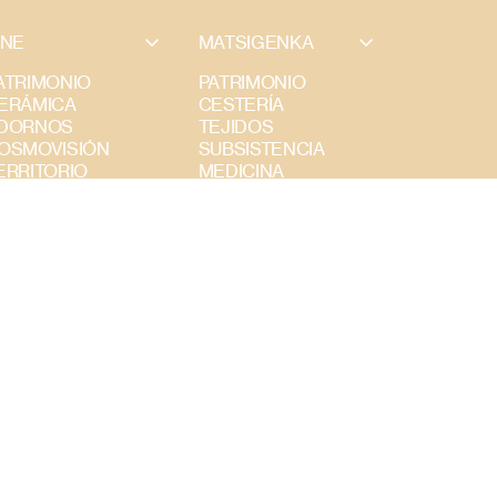
INE
MATSIGENKA
ATRIMONIO
PATRIMONIO
ERÁMICA
CESTERÍA
DORNOS
TEJIDOS
OSMOVISIÓN
SUBSISTENCIA
ERRITORIO
MEDICINA
EXTILES
PUEBLO
UBSISTENCIA
INSTRUMENTOS
TERRITORIO
COSMOVISIÓN
ADORNOS